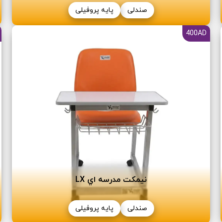
صندلی
پایه پروفیلی
400AD
نیمکت مدرسه اي LX
صندلی
پایه پروفیلی