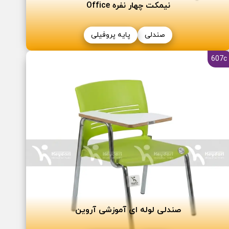
نیمکت چھار نفره Office
صندلی
پایه پروفیلی
607c
صندلی لوله ای آموزشی آروین