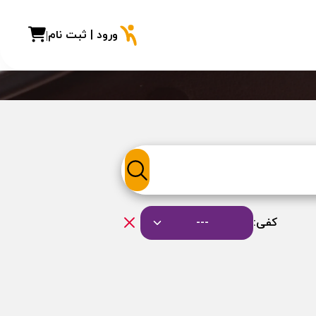
ورود | ثبت نام
|
کفی:
---