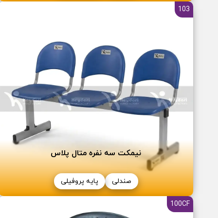
103
نیمکت سه نفره متال پلاس
صندلی
پایه پروفیلی
100CF