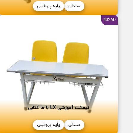
صندلی
پایه پروفیلی
402AD
نیمکت آموزشی LX با جا کتابی
صندلی
پایه پروفیلی