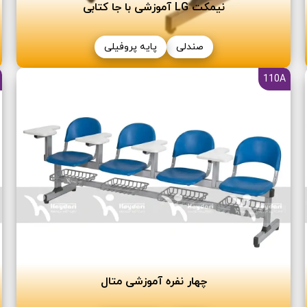
نیمکت LG آموزشی با جا کتابی
صندلی
پایه پروفیلی
110A
چھار نفره آموزشی متال