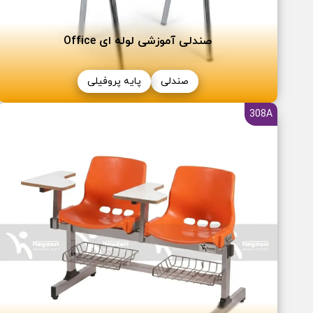
صندلی آموزشی لوله ای Office
صندلی
پایه پروفیلی
308A