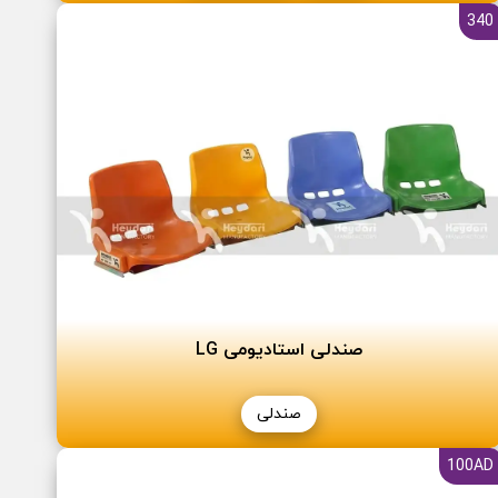
340
صندلی استادیومی LG
صندلی
100AD