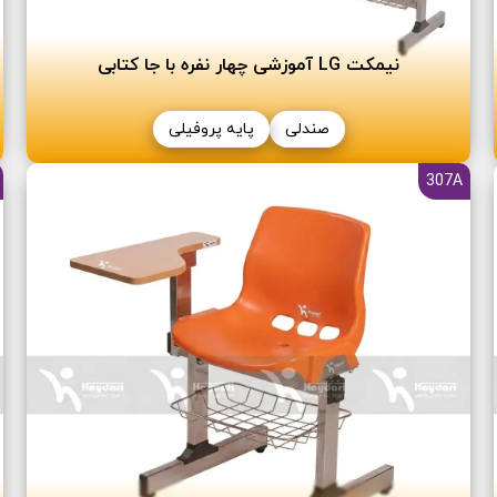
نیمکت LG آموزشی چهار نفره با جا کتابی
صندلی
پایه پروفیلی
307A