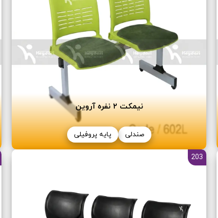
نیمکت ٢ نفره آروین
صندلی
پایه پروفیلی
203