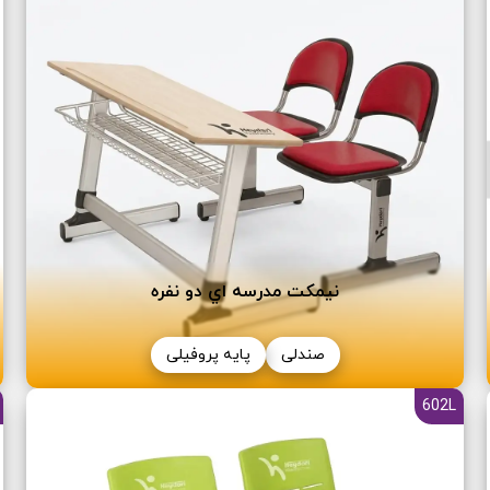
نیمکت مدرسه اي دو نفره
صندلی
پایه پروفیلی
602L