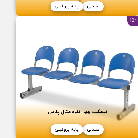
صندلی
پایه پروفیلی
104
نیمکت چهار نفره متال پلاس
صندلی
پایه پروفیلی