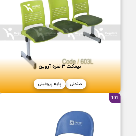
نیمکت ٣ نفره آروین
صندلی
پایه پروفیلی
101