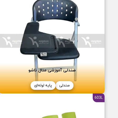
صندلی آموزشی متال تاشو
صندلی
پایه لوله‌ای
603L