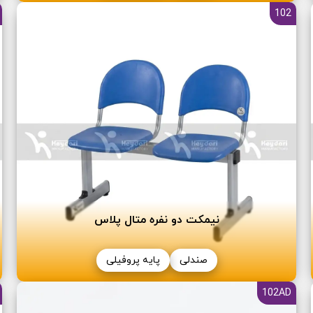
102
نیمکت دو نفره متال پلاس
صندلی
پایه پروفیلی
102AD