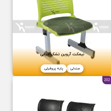
نیمکت آروین تشک چرمی
صندلی
پایه پروفیلی
202