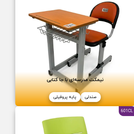
نیمکت مدرسه‌ای با جا کتابی
صندلی
پایه پروفیلی
601CL