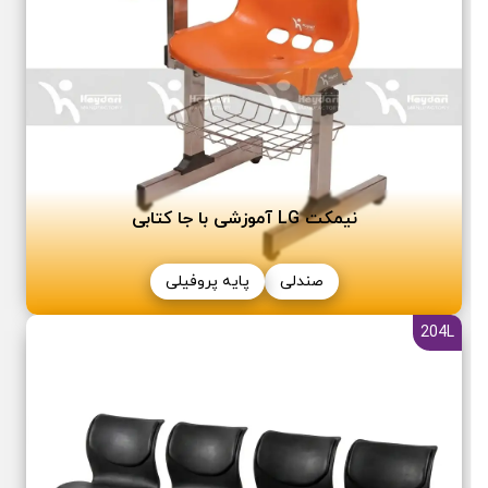
نیمکت LG آموزشی با جا کتابی
صندلی
پایه پروفیلی
204L