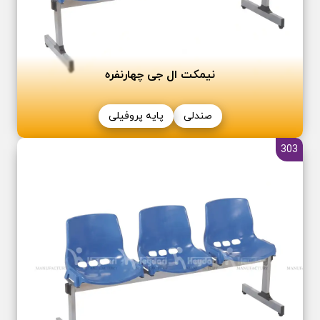
نیمکت ال جی چهار‌نفره
صندلی
پایه پروفیلی
303