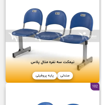
نیمکت سه نفره متال پلاس
صندلی
پایه پروفیلی
102