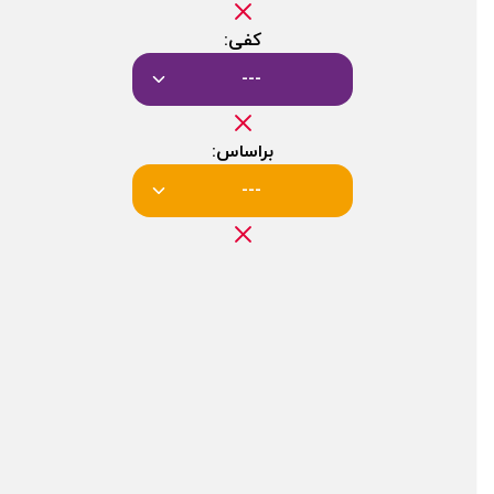
کفی:
---
براساس:
---