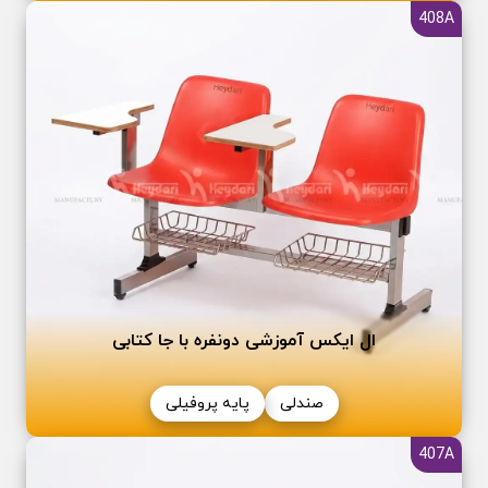
408A
ال ایکس آموزشی دونفره با جا کتابی
صندلی
پایه پروفیلی
407A