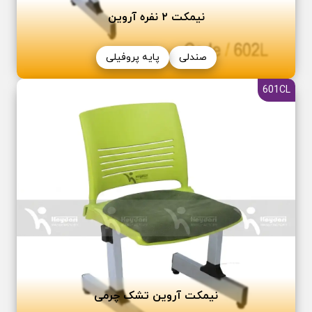
نیمکت ٢ نفره آروین
صندلی
پایه پروفیلی
601CL
نیمکت آروین تشک چرمی