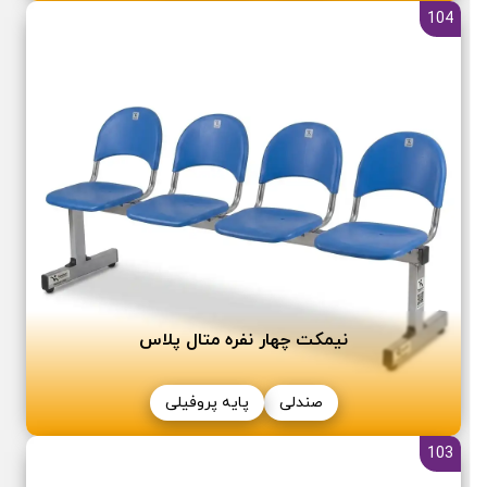
104
نیمکت چهار نفره متال پلاس
صندلی
پایه پروفیلی
103