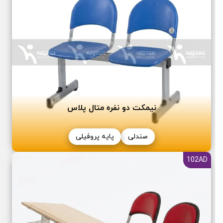
نیمکت دو نفره متال پلاس
صندلی
پایه پروفیلی
102AD