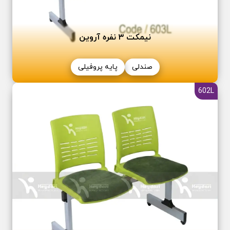
نیمکت ٣ نفره آروین
صندلی
پایه پروفیلی
602L