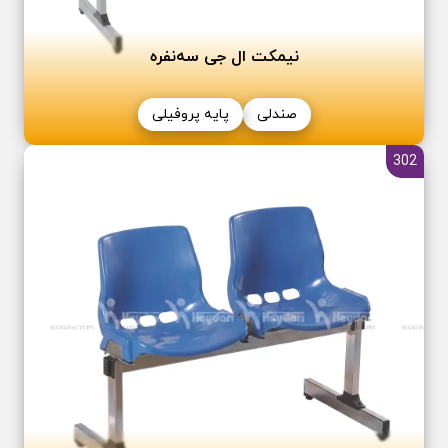
نیمکت ال جی سه‌نفره
صندلی
پایه پروفیلی
302