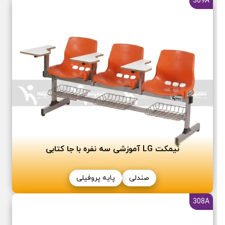
309A
نیمکت LG آموزشی سه نفره با جا کتابی
صندلی
پایه پروفیلی
308A