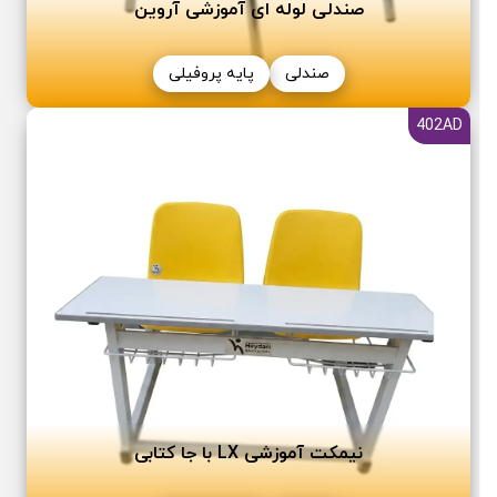
صندلی لوله ای آموزشی آروین
صندلی
پایه پروفیلی
402AD
نیمکت آموزشی LX با جا کتابی