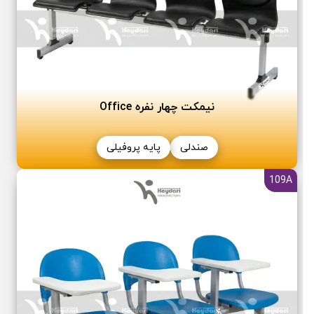
نیمکت چھار نفره Office
صندلی
پایه پروفیلی
109A