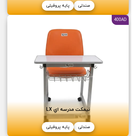
صندلی
پایه پروفیلی
400AD
نیمکت مدرسه اي LX
صندلی
پایه پروفیلی