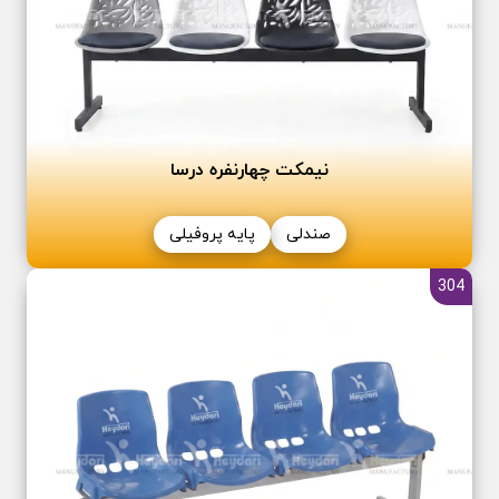
نیمکت چھارنفره درسا
صندلی
پایه پروفیلی
304