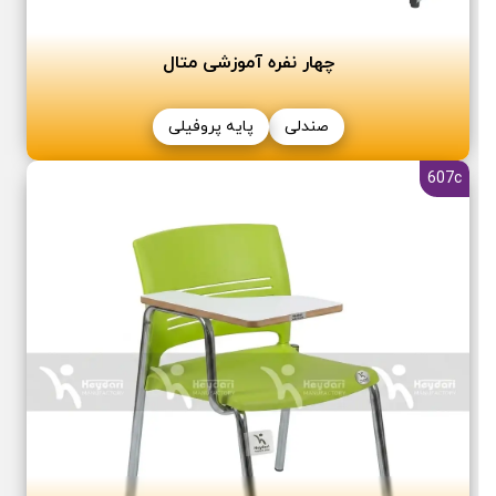
چھار نفره آموزشی متال
صندلی
پایه پروفیلی
607c