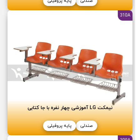
صندلی
پایه پروفیلی
310A
نیمکت LG آموزشی چهار نفره با جا کتابی
صندلی
پایه پروفیلی