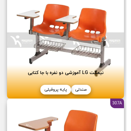
نیمکت LG آموزشی دو نفره با جا کتابی
صندلی
پایه پروفیلی
307A