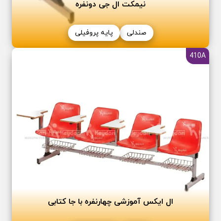
نیمکت ال جی دو‌نفره
صندلی
پایه پروفیلی
410A
ال ایکس آموزشی چهار‌نفره با جا کتابی