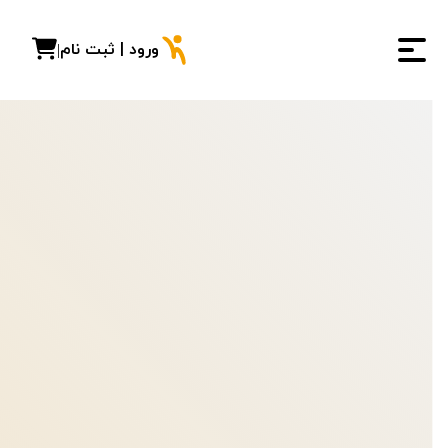
ورود | ثبت نام
|