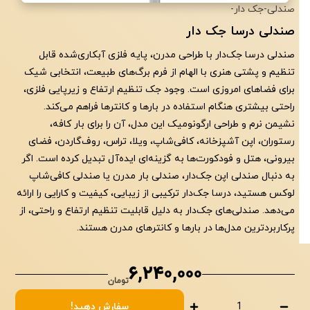
صندلی
-
جک دار
-
با تشکر از اعتماد شما به
صندلی درسا جک دار
صنایع تولیدی حیدری
صندلی درسا جک‌دار با طراحی مدرن، پایه فلزی آبکاری‌شده قابل
تنظیم و پشتی هنری با الهام از فرم برگ‌های طبیعت، انتخابی شیک
برای فضاهای امروزی است. وجود جک تنظیم ارتفاع و زیرپایی فلزی،
راحتی بیشتری هنگام استفاده در بارها و کانترها فراهم می‌کند.
نشیمن نرم و طراحی ارگونومیک این مدل، آن را برای بار کافه،
رستوران، اپن آشپزخانه، کافی‌شاپ، ویلا، تراس، روف‌گاردن، فضای
بیرونی، هتل و فودکورت‌ها به گزینه‌ای ایده‌آل تبدیل کرده است. اگر
به دنبال صندلی اپن جک‌دار، صندلی بار مدرن یا صندلی کافی‌شاپ
لوکس هستید، درسا جک‌دار ترکیبی از زیبایی، کیفیت و کارایی را ارائه
می‌دهد. صندلی‌های جک‌دار به دلیل قابلیت تنظیم ارتفاع و راحتی، از
پرکاربردترین مدل‌ها در بارها و کانترهای مدرن هستند.
6,240,000
صندلی درسا جک دار
تومان
سفارش دهید!