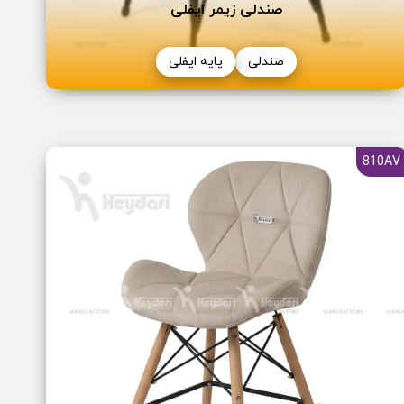
صندلی زیمر ایفلی
صندلی
پایه ایفلی
810AV