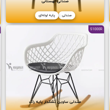
صندلی لهستانی
صندلی
پایه لوله‌ای
S1000R
صندلی ساوین تشکدار پایه راک