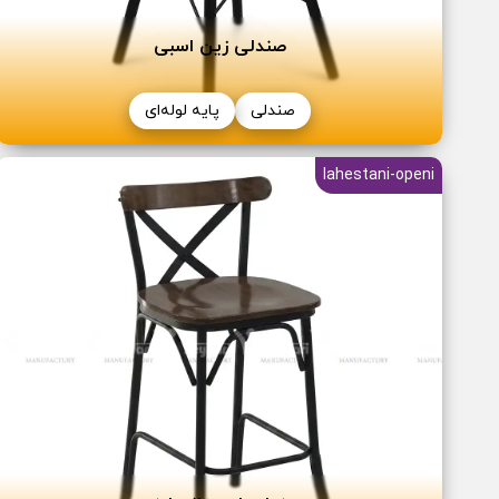
صندلی زین اسبی
صندلی
پایه لوله‌ای
lahestani-openi