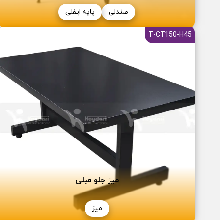
صندلی
پایه ایفلی
T-CT150-H45
میز جلو مبلی
میز