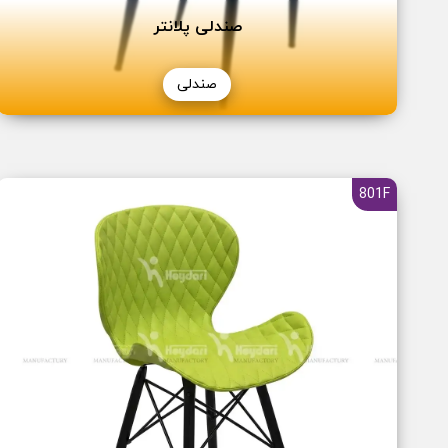
صندلی پلانتر
صندلی
801F