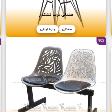
صندلی درسا تشکدار
صندلی
پایه ایفلی
902