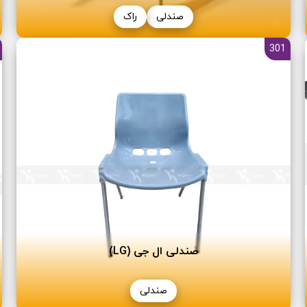
صندلی
راک
301
صندلی ال جی (LG)
صندلی