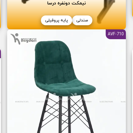
نیمکت دونفره درسا
صندلی
پایه پروفیلی
710-AVF