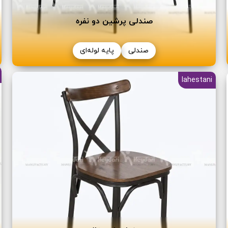
صندلی پرشین دو نفره
صندلی
پایه لوله‌ای
lahestani