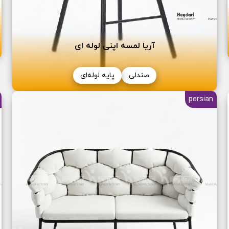
آریا لمسه اپنی لوله ای
صندلی
پایه لوله‌ای
persian