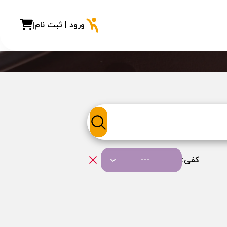
ورود | ثبت نام
|
کفی:
---