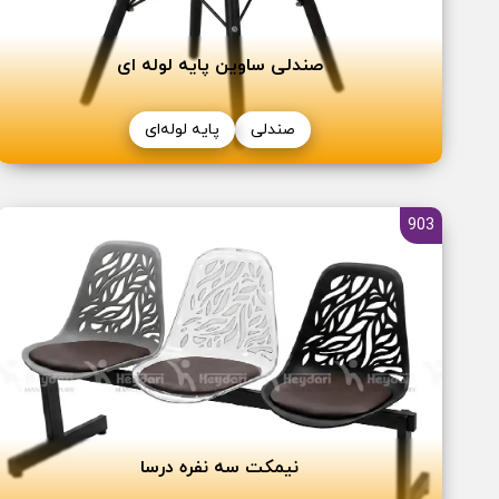
صندلی ساوین پایه لوله ای
صندلی
پایه لوله‌ای
903
نیمکت سه نفره درسا