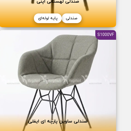
صندلی لهستانی اپنی
صندلی
پایه لوله‌ای
S1000VF
صندلی ساوین پارچه ای ایفلی